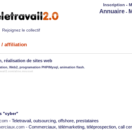
Inscription
-
M
Annuaire
M
-
Rejoignez le collectif
/ affiliation
, réalisation de sites web
iation
,
Web2
,
programation PHP/Mysql
,
animation flash
.
ravail2.com/aline.mousset
s "cyber"
2.com
- Teletravail, outsourcing, offshore, prestataires
erciaux.com
- Commerciaux, télémarketing, téléprospection, call cen