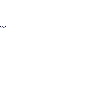
s
able