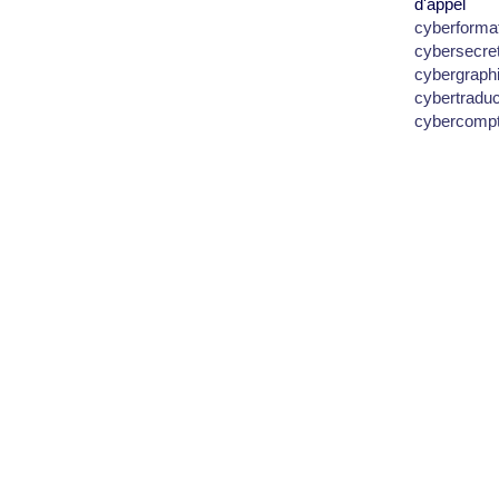
d'appel
cyberforma
cybersecre
cybergraph
cybertradu
cybercomp