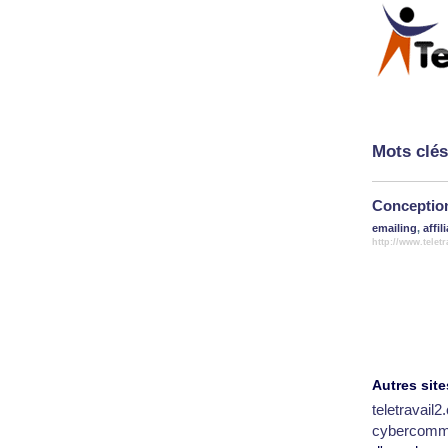
Mots clés
Conception
emailing
,
affil
http://www.telet
Autres site
teletravail
cybercomm