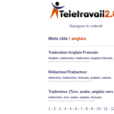
Rejoignez le collectif
Mots clés
/ anglais
Traduction Anglais-Francais
Anglais
,
traduction
,
traducteur
,
anglais-francais
,
http://www.teletravail2.com/j.robert
Rédacteur/Traducteur
rédaction
,
traduction
,
français
,
anglais
,
culture
.
http://www.teletravail2.com/lperrin974
Traducteur (Turc, arabe, anglais vers
traduction
,
turc
,
arabe
,
anglais
,
français
.
http://www.teletravail2.com/miberne2004
1
-
2
-
3
-
4
-
5
-
6
-
7
-
8
-
9
-
10
-
11
-
1