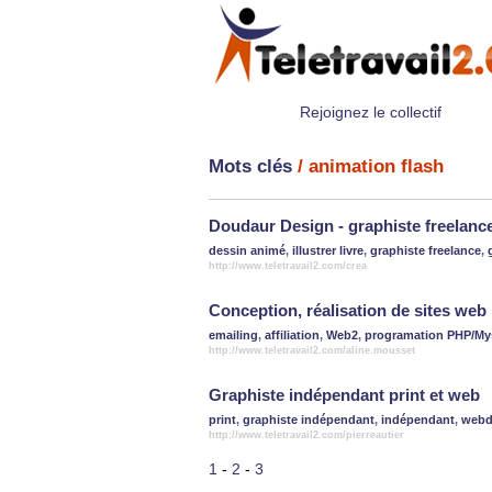
Rejoignez le collectif
Mots clés
/ animation flash
Doudaur Design - graphiste freelanc
dessin animé
,
illustrer livre
,
graphiste freelance
,
http://www.teletravail2.com/crea
Conception, réalisation de sites web
emailing
,
affiliation
,
Web2
,
programation PHP/My
http://www.teletravail2.com/aline.mousset
Graphiste indépendant print et web
print
,
graphiste indépendant
,
indépendant
,
webd
http://www.teletravail2.com/pierreautier
1
-
2
-
3