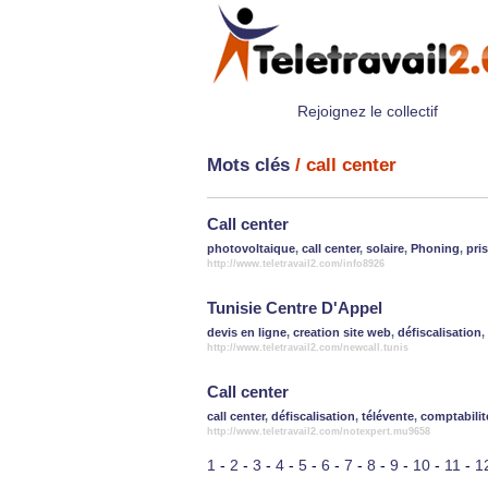
Rejoignez le collectif
Mots clés
/ call center
Call center
photovoltaique
,
call center
,
solaire
,
Phoning
,
pri
http://www.teletravail2.com/info8926
Tunisie Centre D'Appel
devis en ligne
,
creation site web
,
défiscalisation
,
http://www.teletravail2.com/newcall.tunis
Call center
call center
,
défiscalisation
,
télévente
,
comptabilit
http://www.teletravail2.com/notexpert.mu9658
1
-
2
-
3
-
4
-
5
-
6
-
7
-
8
-
9
-
10
-
11
-
1