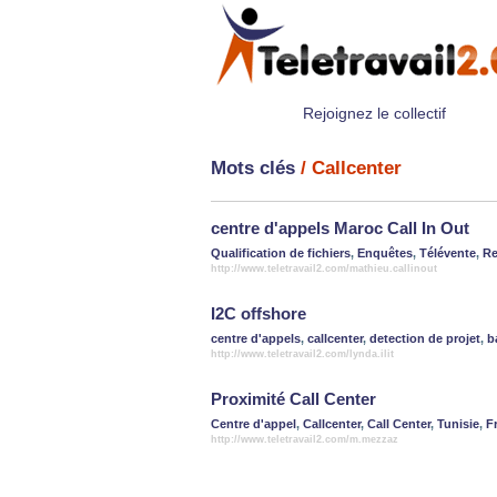
Rejoignez le collectif
Mots clés
/ Callcenter
centre d'appels Maroc Call In Out
Qualification de fichiers
,
Enquêtes
,
Télévente
,
Re
http://www.teletravail2.com/mathieu.callinout
I2C offshore
centre d'appels
,
callcenter
,
detection de projet
,
b
http://www.teletravail2.com/lynda.ilit
Proximité Call Center
Centre d'appel
,
Callcenter
,
Call Center
,
Tunisie
,
F
http://www.teletravail2.com/m.mezzaz