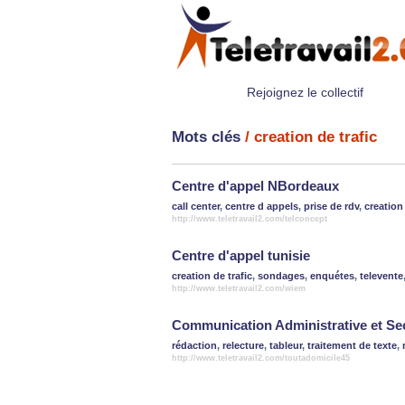
Rejoignez le collectif
Mots clés
/ creation de trafic
Centre d'appel NBordeaux
call center
,
centre d appels
,
prise de rdv
,
creation 
http://www.teletravail2.com/telconcept
Centre d'appel tunisie
creation de trafic
,
sondages
,
enquétes
,
televente
http://www.teletravail2.com/wiem
Communication Administrative et Sec
rédaction
,
relecture
,
tableur
,
traitement de texte
,
http://www.teletravail2.com/toutadomicile45