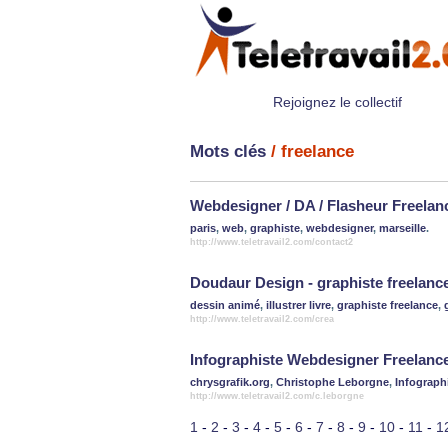
Rejoignez le collectif
Mots clés
/ freelance
Webdesigner / DA / Flasheur Freelan
paris
,
web
,
graphiste
,
webdesigner
,
marseille
.
http://www.teletravail2.com/contact2
Doudaur Design - graphiste freelanc
dessin animé
,
illustrer livre
,
graphiste freelance
,
http://www.teletravail2.com/crea
Infographiste Webdesigner Freelanc
chrysgrafik.org
,
Christophe Leborgne
,
Infograph
http://www.teletravail2.com/c.leborgne
1
-
2
-
3
-
4
-
5
-
6
-
7
-
8
-
9
-
10
-
11
-
1