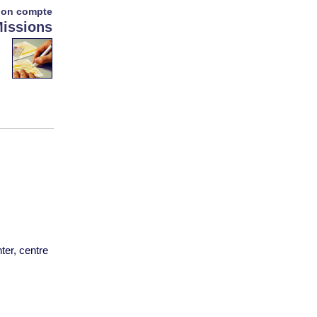
on compte
issions
ter, centre
s