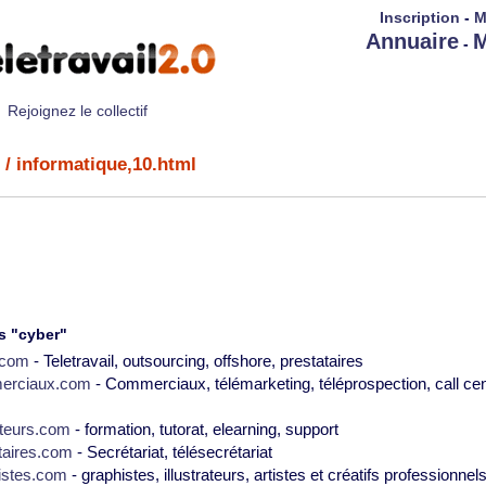
Inscription
-
M
Annuaire
M
-
Rejoignez le collectif
/ informatique,10.html
s "cyber"
2.com
- Teletravail, outsourcing, offshore, prestataires
erciaux.com
- Commerciaux, télémarketing, téléprospection, call cen
teurs.com
- formation, tutorat, elearning, support
taires.com
- Secrétariat, télésecrétariat
istes.com
- graphistes, illustrateurs, artistes et créatifs professionnel