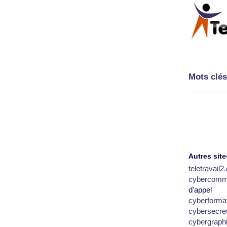
Mots clés
Autres site
teletravail
cybercomm
d'appel
cyberforma
cybersecre
cybergraph