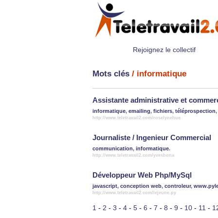
Rejoignez le collectif
Mots clés
/ informatique
Assistante administrative et commer
informatique
,
emailing
,
fichiers
,
téléprospection
http://www.teletravail2.com/roselynehue
Journaliste / Ingenieur Commercial
communication
,
informatique
.
http://www.teletravail2.com/yvesbona
Développeur Web Php/MySql
javascript
,
conception web
,
controleur
,
www.pyle
http://www.teletravail2.com/lejeune.py
1
-
2
-
3
-
4
-
5
-
6
-
7
-
8
-
9
-
10
-
11
-
1