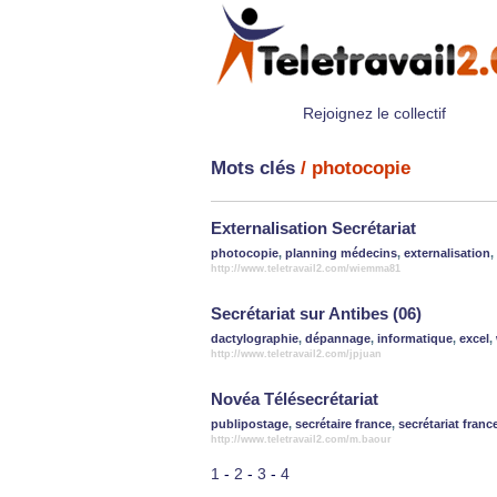
Rejoignez le collectif
Mots clés
/ photocopie
Externalisation Secrétariat
photocopie
,
planning médecins
,
externalisation
,
http://www.teletravail2.com/wiemma81
Secrétariat sur Antibes (06)
dactylographie
,
dépannage
,
informatique
,
excel
,
http://www.teletravail2.com/jpjuan
Novéa Télésecrétariat
publipostage
,
secrétaire france
,
secrétariat franc
http://www.teletravail2.com/m.baour
1
-
2
-
3
-
4