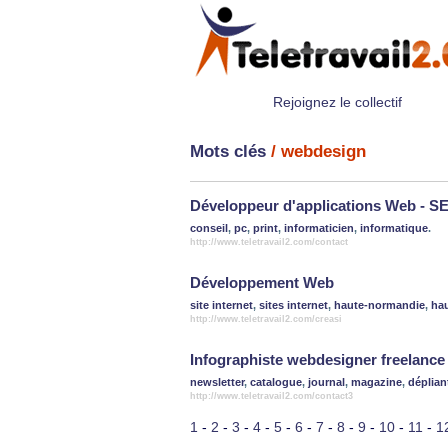
Rejoignez le collectif
Mots clés
/ webdesign
Développeur d'applications Web - S
conseil
,
pc
,
print
,
informaticien
,
informatique
.
http://www.teletravail2.com/contact
Développement Web
site internet
,
sites internet
,
haute-normandie
,
ha
http://www.teletravail2.com/creasi
Infographiste webdesigner freelance
newsletter
,
catalogue
,
journal
,
magazine
,
déplian
http://www.teletravail2.com/contact3
1
-
2
-
3
-
4
-
5
-
6
-
7
-
8
-
9
-
10
-
11
-
1