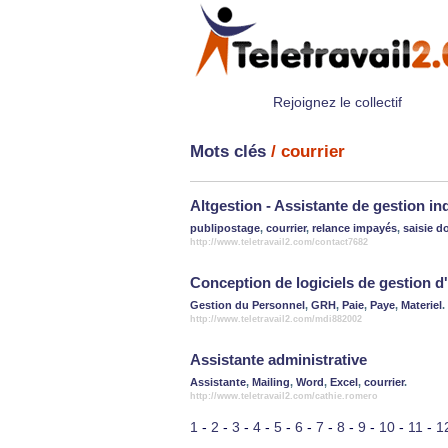
Rejoignez le collectif
Mots clés
/ courrier
Altgestion - Assistante de gestion i
publipostage
,
courrier
,
relance impayés
,
saisie 
http://www.teletravail2.com/contact7682
Conception de logiciels de gestion d
Gestion du Personnel
,
GRH
,
Paie
,
Paye
,
Materiel
.
http://www.teletravail2.com/mdi882002
Assistante administrative
Assistante
,
Mailing
,
Word
,
Excel
,
courrier
.
http://www.teletravail2.com/cathie.romero
1
-
2
-
3
-
4
-
5
-
6
-
7
-
8
-
9
-
10
-
11
-
1