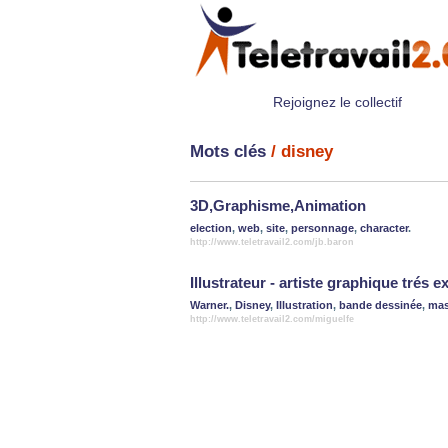
Rejoignez le collectif
Mots clés
/ disney
3D,Graphisme,Animation
election
,
web
,
site
,
personnage
,
character
.
http://www.teletravail2.com/jb.baron
Illustrateur - artiste graphique trés 
Warner.
,
Disney
,
Illustration
,
bande dessinée
,
mas
http://www.teletravail2.com/miguelfe