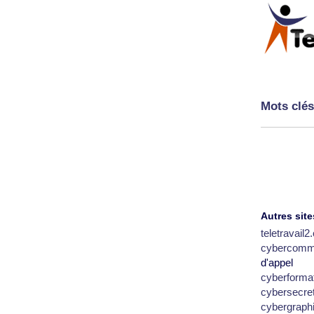
Mots clés
Autres site
teletravail
cybercomm
d'appel
cyberforma
cybersecre
cybergraph