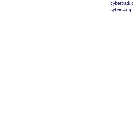
cybertradu
cybercomp