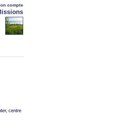
on compte
issions
ter, centre
s