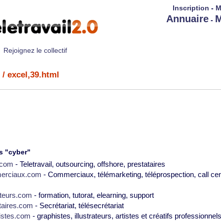
Inscription
-
M
Annuaire
M
-
Rejoignez le collectif
/ excel,39.html
s "cyber"
2.com
- Teletravail, outsourcing, offshore, prestataires
erciaux.com
- Commerciaux, télémarketing, téléprospection, call cen
teurs.com
- formation, tutorat, elearning, support
taires.com
- Secrétariat, télésecrétariat
istes.com
- graphistes, illustrateurs, artistes et créatifs professionnel