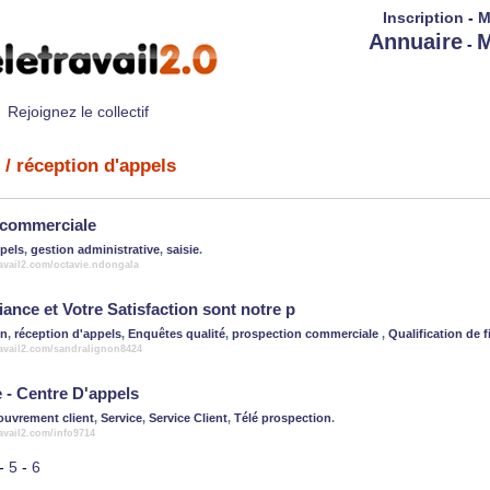
Inscription
-
M
Annuaire
M
-
Rejoignez le collectif
/ réception d'appels
 commerciale
ppels
,
gestion administrative
,
saisie
.
ravail2.com/octavie.ndongala
iance et Votre Satisfaction sont notre p
on
,
réception d'appels
,
Enquêtes qualité
,
prospection commerciale
,
Qualification de f
ravail2.com/sandralignon8424
e - Centre D'appels
ouvrement client
,
Service
,
Service Client
,
Télé prospection
.
ravail2.com/info9714
-
5
-
6