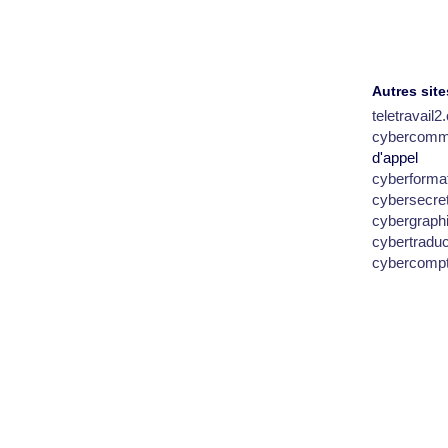
Autres site
teletravail
cybercomm
d'appel
cyberforma
cybersecre
cybergraph
cybertradu
cybercomp