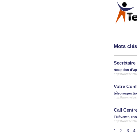
Mots clés
Secrétaire
réception d'a
http://www.telet
Votre Conf
téléprospecti
http://www.telet
Call Centr
Télévente
,
rec
http://www.telet
1
-
2
-
3
-
4