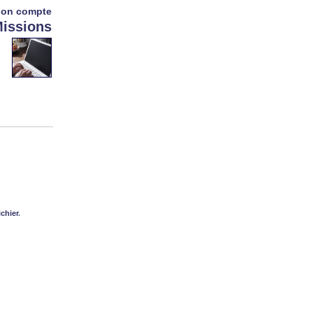
on compte
issions
ichier
.