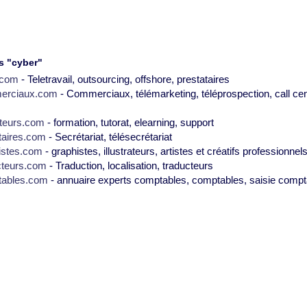
s "cyber"
2.com
- Teletravail, outsourcing, offshore, prestataires
erciaux.com
- Commerciaux, télémarketing, téléprospection, call cen
teurs.com
- formation, tutorat, elearning, support
taires.com
- Secrétariat, télésecrétariat
istes.com
- graphistes, illustrateurs, artistes et créatifs professionnel
cteurs.com
- Traduction, localisation, traducteurs
tables.com
- annuaire experts comptables, comptables, saisie compt