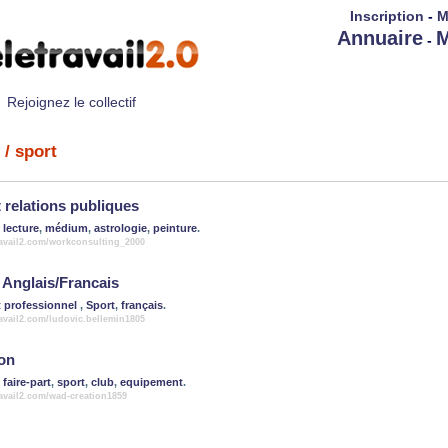
Inscription
-
M
Annuaire
M
-
Rejoignez le collectif
/ sport
 relations publiques
,
lecture
,
médium
,
astrologie
,
peinture
.
ravail2.com/workconsulting_2000
 Anglais/Francais
t professionnel
,
Sport
,
français
.
ravail2.com/ludovic.bellemin1805
on
,
faire-part
,
sport
,
club
,
equipement
.
ravail2.com/wad-creation1859