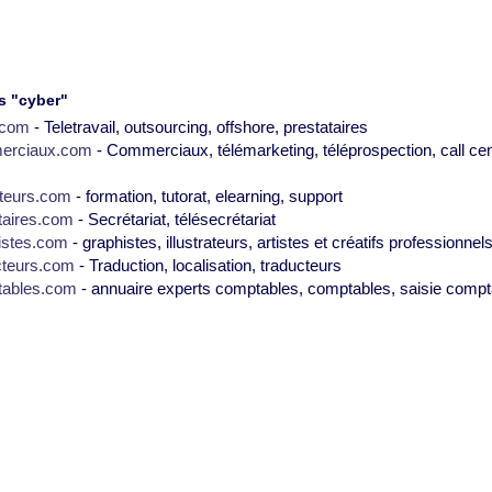
s "cyber"
2.com
- Teletravail, outsourcing, offshore, prestataires
erciaux.com
- Commerciaux, télémarketing, téléprospection, call cen
teurs.com
- formation, tutorat, elearning, support
taires.com
- Secrétariat, télésecrétariat
istes.com
- graphistes, illustrateurs, artistes et créatifs professionnel
cteurs.com
- Traduction, localisation, traducteurs
tables.com
- annuaire experts comptables, comptables, saisie compt