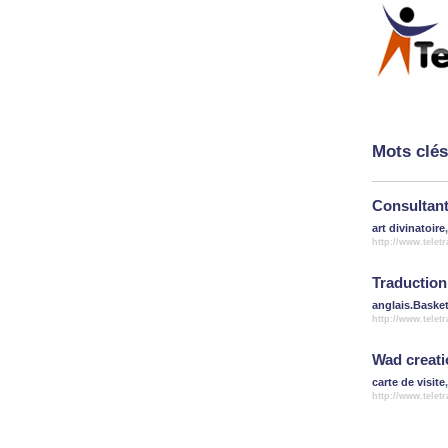
Mots clés
Consultant
art divinatoire
http://www.telet
Traduction
anglais.Baske
http://www.telet
Wad creati
carte de visite
http://www.telet