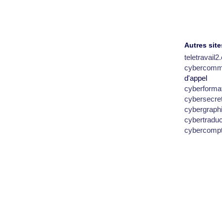
Autres site
teletravail
cybercomm
d'appel
cyberforma
cybersecre
cybergraph
cybertradu
cybercomp