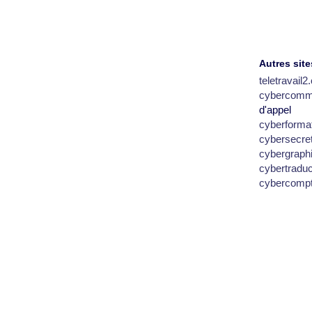
Autres site
teletravail
cybercomm
d'appel
cyberforma
cybersecre
cybergraph
cybertradu
cybercomp