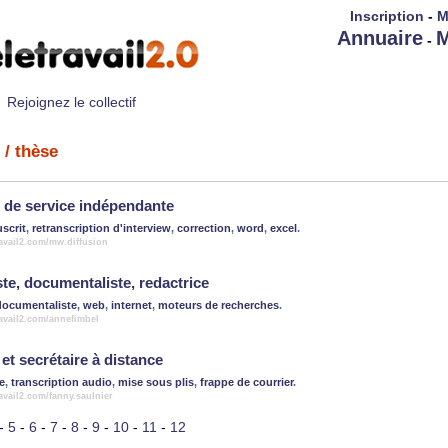
Inscription
-
M
Annuaire
M
-
Rejoignez le collectif
/ thèse
e de service indépendante
scrit
,
retranscription d'interview
,
correction
,
word
,
excel
.
ravail2.com/mw.diffusion
te, documentaliste, redactrice
documentaliste
,
web
,
internet
,
moteurs de recherches
.
ravail2.com/annefimbel
et secrétaire à distance
e
,
transcription audio
,
mise sous plis
,
frappe de courrier
.
ravail2.com/fanny.saulnier
-
5
-
6
-
7
-
8
-
9
-
10
-
11
-
12