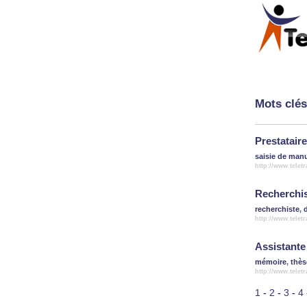
Mots clés
Prestatair
saisie de manu
http://www.telet
Recherchis
recherchiste
,
http://www.telet
Assistante 
mémoire
,
thès
http://www.telet
1
-
2
-
3
-
4