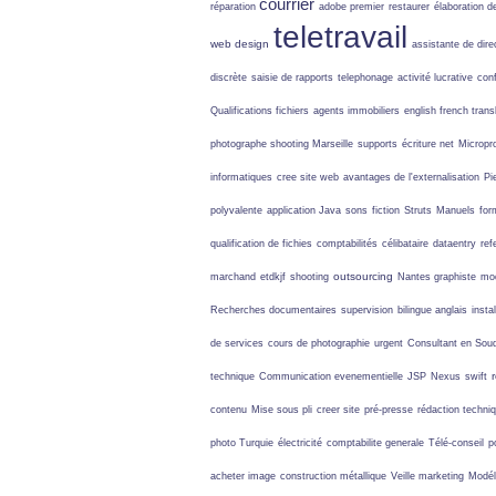
courrier
réparation
adobe premier
restaurer
élaboration d
teletravail
web design
assistante de dire
discrète
saisie de rapports
telephonage
activité lucrative
con
Qualifications fichiers
agents immobiliers
english french trans
photographe shooting Marseille
supports
écriture net
Micropro
informatiques
cree site web
avantages de l'externalisation
Pi
polyvalente
application Java
sons
fiction
Struts
Manuels
for
qualification de fichies
comptabilités
célibataire
dataentry
ref
outsourcing
marchand
etdkjf
shooting
Nantes graphiste
mod
Recherches documentaires
supervision
bilingue anglais
instal
de services
cours de photographie
urgent
Consultant en Sou
technique
Communication evenementielle
JSP
Nexus
swift
contenu
Mise sous pli
creer site
pré-presse
rédaction techni
photo Turquie
électricité
comptabilite generale
Télé-conseil
p
acheter image
construction métallique
Veille marketing
Modél