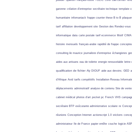
jbuilder
Spanish
français-russe
TOEIC
corel
ren
garonne
création d'entreprise
secrétaire technique
template 
plaque
humanitaire
infomaniack
frappe courrier these
B to B
tarif
affiliation
developpement site
Gestion des Rendez-vous
informatique
data
carte postale
tarif ecommerce
Motif
CIMA
histoire
mensuels
français-arabe
rapidité de frappe
concepteu
consulting ile maurice
journaliste d'entreprise
échangistes
ge
aides aux artisans
eau de toilette
energie renouvelable
lettre
qualification de fichier
Aly DIOUF
aide aux devoirs;
GED
a
d'Afrique
Avid
tarifs compétitifs
Installation Reseau Informat
déplacements
adminsitratif
analyse de contenu
Site de vente
cabinet médical
photos d'art
pocket pc
French
VHS
campag
secrétaire BTP
exécutante administrative
scolaire
re
Concept
réunions
Conception Internet
actionscript 1.0
stickers
concep
administateur
Ile de France
papier entête
couche
logicie ASP