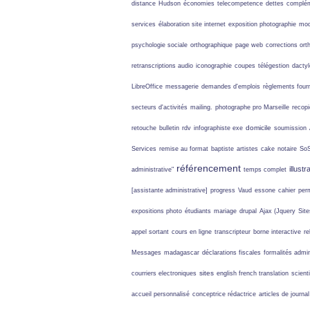
distance
Hudson
économies
telecompetence
dettes
complé
services
élaboration site internet
exposition photographie
mod
psychologie sociale
orthographique
page web
corrections ort
retranscriptions audio
iconographie
coupes
télégestion
dacty
LibreOffice
messagerie
demandes d'emplois
règlements four
secteurs d'activités
mailing.
photographe pro Marseille
recopi
domicile
retouche
bulletin
rdv
infographiste exe
soumission
Services
remise au format
baptiste
artistes
cake
notaire
SoS
référencement
illustr
administrative"
temps complet
[assistante administrative]
progress
Vaud
essone
cahier
per
expositions photo
étudiants
mariage
drupal
Ajax (Jquery
Site
appel sortant
cours en ligne
transcripteur
borne interactive
re
Messages
madagascar
déclarations fiscales
formalités admin
sites
courriers electroniques
english french translation
scient
accueil personnalisé
conceptrice rédactrice
articles de journal