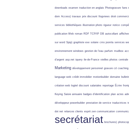
downloads
examen
traduction en anglais
Photogravure
fans 
dom
Access)
travaux
prix discount
Ilogviews
droit commerci
services
bibliothéques
illustration photo
rigueur
notice
compé
affiche
publication Web
roman
RDF TCP/IP
DB
autocollant
sur word
Spip)
graphiste exe
solaire
cms joomla
services w
environnement windows
gestion de l'eau
parfum
mudbox
acc
d’argent
asp.net
iquery
ile-de-France
vieilles photos
centrale
Marketing
développement personnel
gravure cd
coaching 
language web
crédit immobilier
motionbuilder
domaine
bulleti
création web
logiiel
discount
salariales
reportage
Écrire
front
Keying
Saisie annuaire
badges d’identification
plan
actes
adr
développeur powerbuilder
prestation de service
traductrices
t
dot net
relances clients
esprit zen communication
communicat
secrétariat
brochures)
photocop