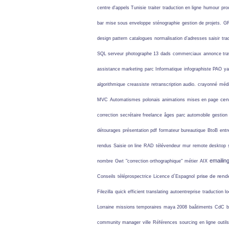
centre d'appels Tunisie
traiter
traduction en ligne
humour
pro
bar
mise sous enveloppe
sténographie
gestion de projets.
G
design pattern
catalogues
normalisation d’adresses
saisir
tra
SQL serveur
photographe 13
dads
commerciaux
annonce tra
assistance marketing
parc Informatique
infographiste PAO
ya
algorithmique
creassiste
retranscription audio.
crayonné
médi
cen
MVC
Automatismes
polonais
animations
mises en page
correction
secrétaire freelance
âges
parc automobile
gestio
détourages
présentation pdf
formateur bureautique
BtoB
entr
rendus
Saisie on line
RAD
télévendeur
mur
remote desktop
emailin
nombre
Gwt
"correction orthographique"
métier
AIX
prise de ren
Conseils
téléprospectrice
Licence d´Espagnol
Filezilla
quick efficient translating
autoentreprise
traduction lo
Lorraine
missions temporaires
maya 2008
baâtiments
CdC
b
community manager
ville
Références
sourcing
en ligne
outil