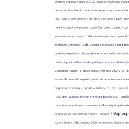
comptes
exporter
copies de DVD
applicatif
recherche docum
décoration
bouches du rhone
blues
rapports concurrences
le
2007
indre-et-loire
premiere pro
articles de presse
paies
opti
nord
mentalray
mix produits
savoir-être
seine-maritime
creer 
annonces
retranscritpion
Câbles
transcripteur audio
paris
M
audio
secretariat comptable
Anglais des affaires
salons
tél
affiche
symfony
expositions photographie
certifié
restaurati
nantes
logiciel coiffeur
chartre graphique
aide aux artisans
la
mémoire
Calendriers
Fabrik
TS
artiste
filleuls
ASSISTEA
di
internet 44
marseille
español
gestion de documents
élaborat
programme scientifique
agenda à distance
PCSOFT
prise d
PME
objet
coaching Internet marketing
Eburnis
etc...
numéri
traductions scientifiques
maintenance informatique
gestion d
Téléprosp
emarkiting
Retransmission d'appels
Ethernet
parfum
Delphi. AGL Designer 2000
humoristique
dentiste
dis