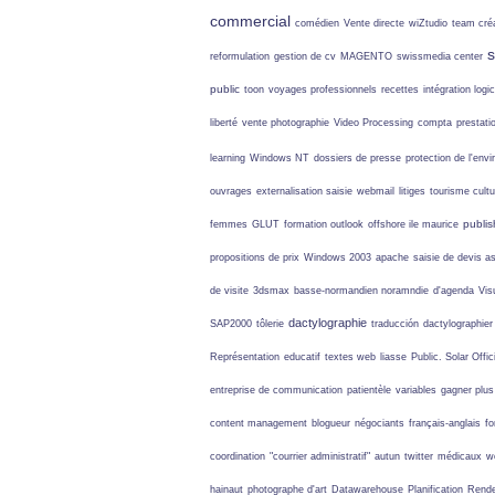
commercial
comédien
Vente directe
wiZtudio
team créa
s
reformulation
gestion de cv
MAGENTO
swissmedia center
public
toon
voyages professionnels
recettes
intégration logic
liberté
vente photographie
Video Processing
compta
prestati
learning
Windows NT
dossiers de presse
protection de l'env
ouvrages
externalisation saisie
webmail
litiges
tourisme cultu
publis
femmes
GLUT
formation outlook
offshore ile maurice
propositions de prix
Windows 2003
apache
saisie de devis
as
de visite
3dsmax
basse-normandien noramndie
d'agenda
Vis
dactylographie
SAP2000
tôlerie
traducción
dactylographier
Représentation
educatif
textes web
liasse
Public. Solar Offic
entreprise de communication
patientèle
variables
gagner plus
content management
blogueur
négociants
français-anglais
fo
coordination
"courrier administratif"
autun
twitter
médicaux
w
hainaut
photographe d'art
Datawarehouse
Planification
Rende