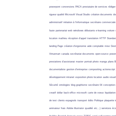
powerpont
conversions
PACA
prestataire de services
rédiger
rigueur qualité
Microsoft Visual Studio
création documents
do
administratif
initiation à l'informatique
secrétaire commerciale
windows
faute
partenariat web
débutants
e-learning
voiture
location
mathieu
réception d'appel
translation
HTTP
Standar
landing Page
création d'ergonomie
aide comptable
mise
Gest
Virtuemart
canada
secrétariat documents
open-source
power
prestations d'assistanat
master
portrait photo
manga
plans 
documentaliste
gestion d'entreprise
compositing
actionscript 
développement intranet
exposition photo location
audio visuel
Sécurité
ontologies
blog graphisme
secrétaire 04
conception 
creatif
dollar
back-office
microsoft
carte de voeux
liquidation
de test
clients espagnols
transport
édito
Politique
plaquette i
qualité
services
animateur
frais
Adobe illustrator
etc...)
éco
call center