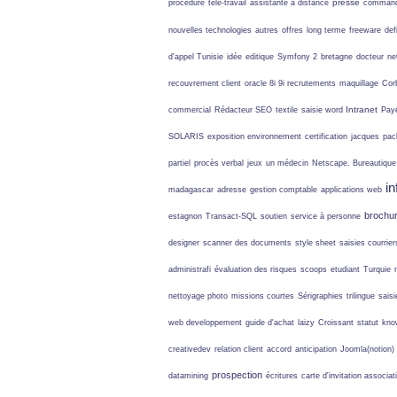
presse
procédure
télé-travail
assistante à distance
comman
nouvelles technologies
autres
offres
long terme
freeware
def
d'appel Tunisie
idée
editique
Symfony 2
bretagne
docteur
ne
recouvrement client
oracle 8i 9i
recrutements
maquillage
Cor
Intranet
commercial
Rédacteur SEO
textile
saisie word
Pay
SOLARIS
exposition environnement
certification
jacques
pac
partiel
procès verbal
jeux
un médecin
Netscape. Bureautiqu
in
madagascar
adresse
gestion comptable
applications web
brochu
estagnon
Transact-SQL
soutien
service à personne
designer
scanner des documents
style sheet
saisies courrier
administrafi
évaluation des risques
scoops
etudiant
Turquie
nettoyage photo
missions courtes
Sérigraphies
trilingue
sais
web developpement
guide d'achat
laizy
Croissant
statut
kno
creativedev
relation client
accord
anticipation
Joomla(notion)
prospection
datamining
écritures
carte d'invitation
associat