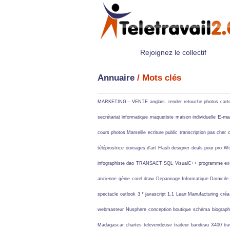
Rejoignez le collectif
Annuaire
/ Mots clés
MARKETING – VENTE
anglais.
render
retouche photos
cart
E-mai
secrétariat informatique
maquetiste
maison individuelle
cours photos Marseille
ecriture public
transcription pas cher
téléprostrice
ouvrages d'art
Flash designer
deals pour pro
Wo
infographiste dao
TRANSACT SQL
VisualC++
programme ex
ancienne
génie
corel draw
Depannage Informatique Domicile
spectacle
outlook
3 * javascript 1.1
Lean Manufacturing
créa
webmasteur
Nusphere
conception boutique
schéma
biograph
Madagascar
chartes
televendeuse
traiteur
bandeau
X400
tr