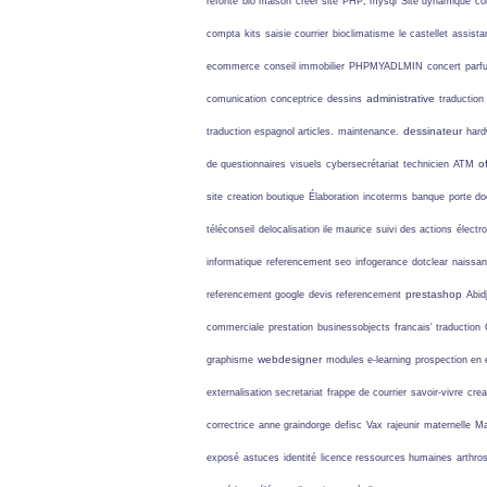
refonte
bio maison
creer site
PHP; mysql
Site dynamique
co
compta
kits
saisie courrier
bioclimatisme
le castellet
assista
ecommerce
conseil immobilier
PHPMYADLMIN
concert
parf
administrative
comunication
conceptrice
dessins
traduction
dessinateur
traduction espagnol
articles.
maintenance.
hard
o
de questionnaires
visuels
cybersecrétariat
technicien
ATM
site
creation boutique
Élaboration
incoterms
banque
porte d
téléconseil
delocalisation ile maurice
suivi des actions
électr
informatique
referencement seo
infogerance
dotclear
naissa
prestashop
referencement google
devis referencement
Abid
commerciale
prestation
businessobjects
francais' traduction
webdesigner
graphisme
modules e-learning
prospection en
externalisation secretariat
frappe de courrier
savoir-vivre
crea
correctrice
anne graindorge
defisc
Vax
rajeunir
maternelle
M
exposé
astuces
identité
licence ressources humaines
arthro