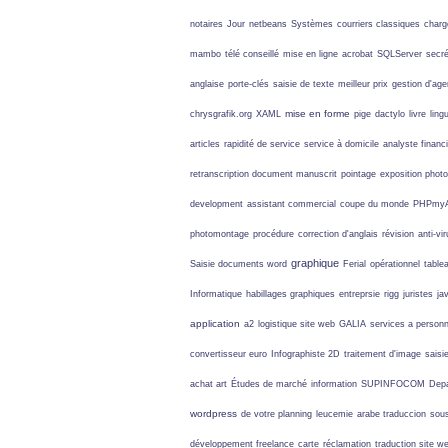
notaires
Jour
netbeans
Systèmes
courriers classiques
charg
mambo
télé conseillé
mise en ligne
acrobat
SQLServer
secr
anglaise
porte-clés
saisie de texte
meilleur prix
gestion d'ag
mise en forme
chrysgrafik.org
XAML
pige
dactylo
livre
ling
articles
rapidité de service
service à domicile
analyste financi
retranscription document manuscrit
pointage
exposition photo
development
assistant commercial
coupe du monde
PHPmyA
photomontage
procédure
correction d'anglais
révision
anti-vi
graphique
Saisie documents word
Ferial
opérationnel
table
Informatique
habillages graphiques
entreprsie
rigg
juristes
ja
application
a2
logistique site web
GALIA
services a person
convertisseur euro
Infographiste 2D
traitement d'image
saisi
achat art
Études de marché
information
SUPINFOCOM
Depa
wordpress
de votre planning
leucemie
arabe traduccion
sous
développement freelance
carte
réclamation
traduction site w