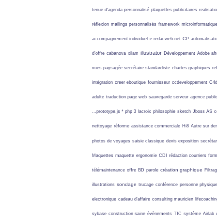
tenue d'agenda personnalisé
plaquettes publicitaires
realisati
réflexion
mailings personnalisés
framework
microinformatiqu
accompagnement individuel
e-redacweb.net
CP
automatisati
illustrator
d'offre
cabanova
xilam
Développement
Adobe aft
vues paysagée
secrétaire standardiste
chartes graphiques
re
intégration
creer eboutique
fournisseur
ccdeveloppement
C4
adulte
traduction page web
sauvegarde serveur
agence public
...prototype.js * php 3
lacroix
philosophie
sketch
Jboss AS
c
nettoyage
réforme
assistance commerciale
Hi8
Autre sur d
photos de voyages
saisie classique
devis exposition
secrétari
Maquettes
maquette
ergonomie
CDI
rédaction courriers
form
création graphique
télémaintenance
offre
BD
parole
Filtra
sondage
illustrations
trucage
conférence
personne physiqu
electronique
cadeau d'affaire
consulting mauricien
lifecoachin
sybase
construction saine
évènements
TIC
système
Airlab