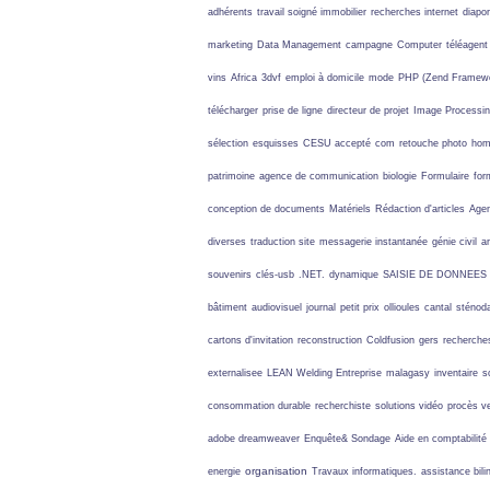
adhérents
travail soigné
immobilier
recherches internet
diapo
marketing
Data Management
campagne
Computer
téléagent
vins
Africa
3dvf
emploi à domicile
mode
PHP (Zend Framew
télécharger
prise de ligne
directeur de projet
Image Processi
sélection
esquisses
CESU accepté
com
retouche photo
ho
patrimoine
agence de communication
biologie
Formulaire
for
conception de documents
Matériels
Rédaction d'articles
Age
diverses
traduction site
messagerie instantanée
génie civil
ar
souvenirs
clés-usb
.NET.
dynamique
SAISIE DE DONNEES
bâtiment
audiovisuel
journal
petit prix
ollioules
cantal
sténod
cartons d'invitation
reconstruction
Coldfusion
gers
recherches
externalisee
LEAN Welding Entreprise
malagasy
inventaire
s
consommation durable
recherchiste
solutions vidéo
procès v
adobe dreamweaver
Enquête& Sondage
Aide en comptabilité
organisation
energie
Travaux informatiques.
assistance bili