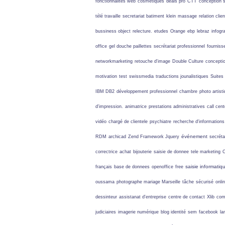
fonctionnalités web
cosmétiques
deals pro
CTT
conception 
télé travaille
secretariat batiment
klein
massage
relation clie
bussiness object
relecture.
etudes
Orange
ebp
lebraz
infogr
office
gel douche paillettes
secrétariat professionnel
fourniss
networkmarketing
retouche d'image
Double Culture
conceptio
motivation
test
swissmedia
traductions jounalistiques
Suites
IBM DB2
développement professionnel
chambre
photo artist
d'impression.
animatrice
prestations administratives
call cen
vidéo
chargé de clientele
psychiatre
recherche d'information
événement
RDM
archicad
Zend Framework Jquery
secrétar
correctrice
achat
bijouterie
saisie de donnee
tele marketing
saisie informatiq
français
base de donnees
openoffice
free
oussama
photographe mariage Marseille
tâche
sécurisé
onli
dessinteur
assistanat d'entreprise
centre de contact
Xlib
com
judiciaires
imagerie numérique
blog identité
sem
facebook
la