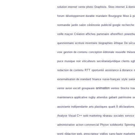
solution internet
vente photo
Graphiste. Sites internet
à domic
p
forum
développement durable
mandarin
Bourgogne
Mise à
normandie
jardin
salon
cérémonie
publicité google
recherche 
veille
maçon
Création affiches
partenaire
aftereffect
powerbui
questionnaire
ecriture inventaire
biographies
éthique
De sécur
voix
gestion de contenu
conception éditoriale
nouvelle
thèses
puce
musique
noir
viticulteurs
secrétariatjuridique
clients
sg
redaction de contenu
RTT
oportunité
assistance à distance
externalisation de standard
finance
russe-français
style
saisi
animation
vente
avion
excell
groupware
ventes
Stocks
tra
maintenance applicative
rugby
attendus
gabarit
patrimoine
se
assistante indépendante
arts plastiques
quark 8
déclarations
réseau
Analyse
Visual C++
web marketing
sociales
service
administrative
action commercial
Phyton
solidworks
Spinning
word
rédaction web.
prescripteur
vidéos
sans-faute
marketing