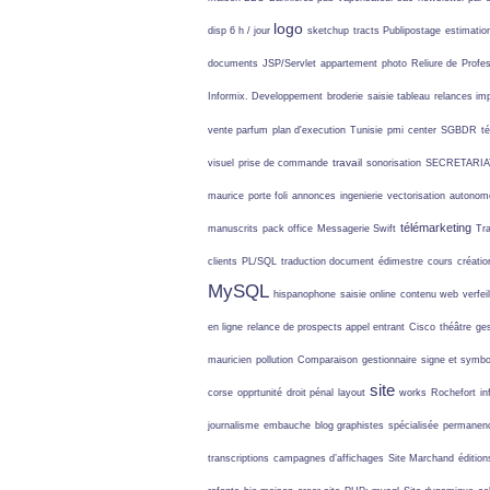
logo
disp 6 h / jour
sketchup
tracts Publipostage
estimatio
documents
JSP/Servlet
appartement
photo
Reliure de
Profes
Informix. Developpement
broderie
saisie tableau
relances im
vente parfum
plan d'execution
Tunisie
pmi
center
SGBDR
t
travail
visuel
prise de commande
sonorisation
SECRETARIA
maurice
porte foli
annonces
ingenierie
vectorisation
autonom
télémarketing
manuscrits
pack office
Messagerie Swift
Tra
clients
PL/SQL
traduction document
édimestre
cours
créatio
MySQL
hispanophone
saisie online
contenu web
verfeil
en ligne
relance de prospects
appel entrant
Cisco
théâtre
ges
mauricien
pollution
Comparaison
gestionnaire
signe et symbo
site
corse
opprtunité
droit pénal
layout
works
Rochefort
in
journalisme
embauche
blog graphistes
spécialisée
permanenc
transcriptions
campagnes d’affichages
Site Marchand
édition