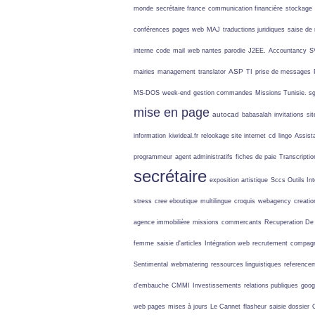
monde
secrétaire france
communication financière
stockage
conférences
pages web
MAJ
traductions juridiques
saise de
interne
code
mail
web nantes
parodie
J2EE.
Accountancy
S
ASP
mairies
management
translator
TI
prise de messages
MS-DOS
week-end
gestion commandes
Missions Tunisie.
s
mise en page
autocad
babasalah
invitations
si
information
kiwideal.fr
relookage site internet
cd
lingo
Assist
programmeur
agent administratifs
fiches de paie
Transcripti
secrétaire
exposition artistique
Sccs Outils Int
stress
cree eboutique
multilingue
croquis
webagency
creati
agence immobilière
missions
commercants
Recuperation De
femme
saisie d'articles
Intégration web
recrutement
compagn
Sentimental
webmatering
ressources linguistiques
reference
d'embauche
CMMI
Investissements
relations publiques
goog
web pages
mises à jours
Le Cannet
flasheur
saisie dossier