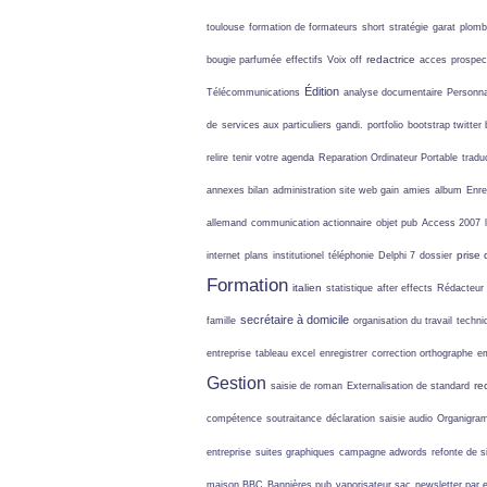
toulouse
formation de formateurs
short
stratégie
garat
plomb
redactrice
bougie parfumée
effectifs
Voix off
acces
prospec
Édition
Télécommunications
analyse documentaire
Personna
de
services aux particuliers
gandi.
portfolio
bootstrap twitter
relire
tenir votre agenda
Reparation Ordinateur Portable
tradu
annexes bilan
administration site web
gain
amies
album
Enre
allemand
communication actionnaire
objet pub
Access 2007
prise 
internet
plans
institutionel
téléphonie
Delphi 7
dossier
Formation
italien
statistique
after effects
Rédacteur 
secrétaire à domicile
famille
organisation du travail
techni
entreprise
tableau excel
enregistrer
correction orthographe
em
Gestion
re
saisie de roman
Externalisation de standard
compétence
soutraitance
déclaration
saisie audio
Organigra
entreprise
suites graphiques
campagne adwords
refonte de s
maison BBC
Bannières pub
vaporisateur sac
newsletter par 