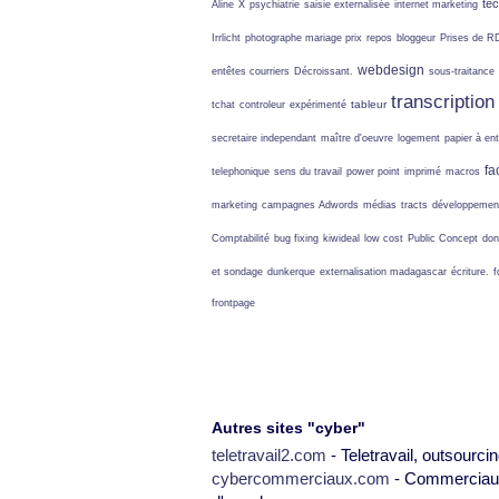
te
Aline
X
psychiatrie
saisie externalisée
internet marketing
Irrlicht
photographe mariage prix
repos
bloggeur
Prises de R
webdesign
entêtes courriers
Décroissant.
sous-traitance
transcription
tableur
tchat
controleur
expérimenté
secretaire independant
maître d'oeuvre
logement
papier à en
fa
telephonique
sens du travail
power point
imprimé
macros
marketing
campagnes Adwords
médias
tracts
développement
Comptabilité
bug fixing
kiwideal
low cost
Public Concept
don
et sondage
dunkerque
externalisation madagascar
écriture.
f
frontpage
Autres sites "cyber"
teletravail2.com
- Teletravail, outsourcin
cybercommerciaux.com
- Commerciaux,