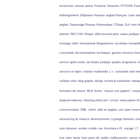
recherches
texture artiste
Financier
fireworks
PYTHON
Fra
hébergement
Stéphanie Hoareau
anglais>français
creer si
anglais
Depannage Reseau Informatique
CSharp
SLA
nom d
internet
PAO CAO
Afrique
télécommunication
saisie juridiqu
montage vidéo
international
Maquettisme
secrétaire montpell
commande
documentations techniques
gestion ressorce hum
service après-vente
secrétaire juridique
quadra
programme
é
services en ligne
création multimedia
c.v.
consultant web fre
création sites
blog graphic design
technical translation
rubriq
formation de tuteurs
MLN
livrets
"classer ses papiers"
comp
analyste-indexeur
shooting photo prix
cd-rom
transcription fi
XML
communciation
cdrom
aide en anglais
cms open sourc
oursourcing ile maurice
divertissement
cryptage donnees
mod
suivi dossiers
windev mobile
sav
Assistance Pc
voyage
I.T.
mot
isère
herne
hote
prise rdv
audits
vieillissement
cancer