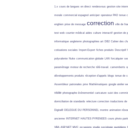
1.x
cours de langues
en direct
rendesvous
gestion site inter
morale
commercial espagnol
anticiper
operateur PAO
tenue c
correction
enghien
prise de message
ville de fr
test web
courrier médical
aides
culture
interactif
gestion de 
informatique
angleterre
photographies art
DB2
Cahier des ch
cotisations sociales
Import-Export
fiches produits
Descriptif
polyvalente
Nuke
communication globale
LAN
forcalquier
sec
paramètrage
moteur de recherche
télé-travail.
camemberts
o
développements produits
réception d'appels
blogs
tenue de c
Assembleur
patronales
pme
Mathématiques
google atelier 
visite
photographe évènementiel
caricature
suivi des commi
domiciliation de standards
relecture correction
traductions d
Digital8
DELEGUE DU PERSONNEL
montre
animation rése
ancienne
INTERNET HAUTES PYRENEES
cours photo parti
VBA
ASP.NET MVC
occasions
studio
sociologie
quotidiens