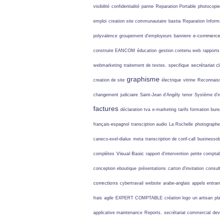
visibilité
confidentialité
panne
Reparation Portable
photocopie
emploi
creation site communautaire
bastia
Reparation Inform
e-commerc
polyvalence
groupement d'employeurs
banniere
construire
EANCOM
éducation
gestion contenu web
rapports
secrétariat c
webmarketing
traitement de textes.
specifique
graphisme
creation de site
électrique
vitrine
Reconnais
changement
judiciaire
Saint-Jean d'Angély
tenor
Système d'i
factures
déclaration tva
e-marketing
tarifs formation bur
français-espagnol
transciption audio
La Rochelle
photographe 
caneco-exel-dialux
meta
transcription de conf-call
businessob
Visual Basic
complètes
rapport d'intervention
petite comptabi
conception eboutique
présentations
carton d'invitation
consul
corrections
cybertravail
website
arabe-anglais
appels entran
frais
agile
EXPERT COMPTABLE
création logo
un artisan
pl
applicative maintenance
Reports.
secrétariat commercial
dev