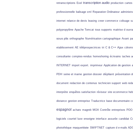
transcription audio
retranscriptions
Exel
production
cartes
professionnelle
balisage xml
Reparation Ordinateur
administr
internet
relance de devis
leasing
creer commerce
colisage
s
polypropylène
Apache Tomcat
tous supports
maitrise d ouvr
sous plis
orthographe
Numérisation cartographique
Avant
pa
Ajax
etablissement
AE
téléprospectrices
tri
C & C++
cdroms
consultante
comptes-rendus
homeshoring
écrivains
taches a
INTERNET
import export.
imprimeur
Application de gestion
dépliant
PDH
seine et marne
gestion dossier
présentation 
document
redaction de contenus
technicien support
web reda
interprète
enquêtes satisfaction
réviseur
site ecommerce he
distance
gestion entreprise
Traductrice
base documentaire
c
espagnol
achats
magreb
MOA
Contrôle
entreprises
POO
logiciels
courriel
luxe
enseigne
interface
assurée
candidat
C
maquettiste
photothèque
SWIFTNET
capture d e-mails
AD