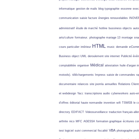
informatique
gestion de mails
blog typographie
essonne
exec
communication
saisie facture
énergies renouvelables
INOVE
administratif
étude de marché
hotline
bussiness objects
aut
arts/culture
formateur.
photographe mariage 13
montage
snag
HTML
eComm
cours particulier
intérieur
music
demande
Business object UML
deroulement site internet
Publicité évé
Médical
comptabilitée
organiser
attestation
huile d'argan
i
motools).
téléchargements
Impress
saisie de commandes
r
documentaire
relances
site joomla
annuelles
Relations Client
et webdesign
Yacc
transcriptions audio
cyberworkers
auto-e
d'offres
éditorial
haute normandie
invention
wifi
TSWEB
le c
directory
EDIFACT
Videosurveillance
traduction français-all
arthrite
nico
MFC
AGESSA
formation graphique
écritures c
VBA
test logiciel
suivi commercial
fiscalité
photographe prof