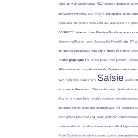
rédacteur web
webdeveloper
MDA
annuaire
gestion de cont
polyvalente
symfony2
SECRPOLYV
photographe enfant
expa
commande
Retouches photo
votre site
discours
b to c
photo
document
Sébastien
Loire Atlantique
Moodle
expériences
e
planete
modification
cours photographie Marseille
gîte
Offres
magazine
xp
logiciels bureautiques
études de marché
.trave
charte graphique
Lex
Artiloo
productivité
peinture
Général
mise à jour
affranchissement
comptabilité fiscale
Remises
Saisie
Web
castellano
délais courts
journal ex
Réalisation
ecommerce
Relance des devis
plastification d
direction artistique
french english translation
entretien profess
astrologie
interim secrétariat
userform
web.
QT
pochettes c
video games
photoshop cs4. saisie
papeterie
commercialisat
Paie
contenu éditorial
formation internet
méthodologie
saisi
Ordre
Cyberdocumentaliste
sonores
patients
prestataire inf