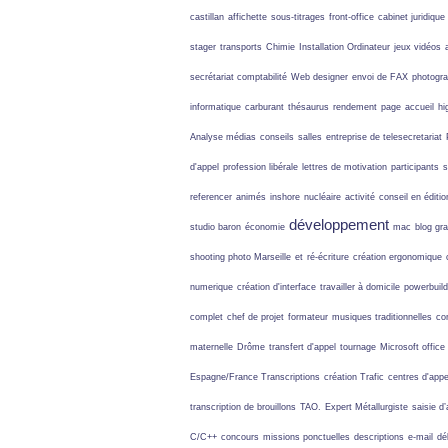
castillan
affichette
sous-titrages
front-office
cabinet juridique
stager
transports
Chimie
Installation Ordinateur
jeux vidéos
secrétariat comptabilité
Web designer
envoi de FAX
photogra
informatique
carburant
thésaurus
rendement
page
accueil
hi
Analyse médias
conseils
salles
entreprise de telesecretariat
d'appel
profession libérale
lettres de motivation
participants
s
referencer
animés
inshore
nucléaire
activité
conseil en éditio
développement
studio baron
économie
mac
blog gr
shooting photo Marseille
et
ré-écriture
création ergonomique
numerique
création d'interface
travailler à domicile
powerbuild
complet
chef de projet
formateur
musiques traditionnelles
co
maternelle
Drôme
transfert d'appel
tournage
Microsoft office
Espagne/France Transcriptions
création Trafic
centres d'appe
transcription de brouillons
TAO.
Expert Métallurgiste
saisie d’
C/C++
concours
missions ponctuelles
descriptions
e-mail
dé