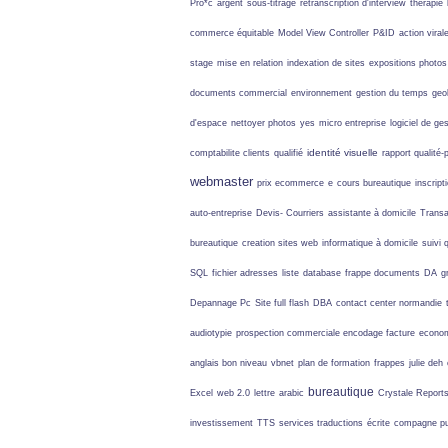
Pro*c
argent
sous-titrage
retranscription d'interview
therapie
commerce équitable
Model View Controller
P&ID
action viral
stage
mise en relation
indexation de sites
expositions photos
documents commercial
environnement
gestion du temps
geo
d'espace
nettoyer photos
yes
micro entreprise
logiciel de ge
identité visuelle
comptabilite clients
qualifié
rapport qualité-p
webmaster
prix ecommerce
e
cours bureautique
inscript
auto-entreprise
Devis- Courriers
assistante à domicile
Transa
bureautique
creation sites web
informatique à domicile
suivi 
SQL
fichier adresses
liste
database
frappe documents
DA
g
Depannage Pc
Site full flash
DBA
contact center
normandie
audiotypie
prospection commerciale
encodage facture
econo
anglais bon niveau
vbnet
plan de formation
frappes
julie deh
bureautique
Excel
web 2.0
lettre
arabic
Crystale Report
investissement
TTS
services traductions
écrite
compagne pub