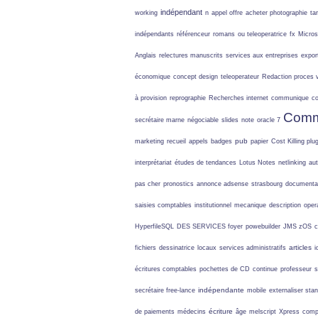
indépendant
working
n
appel offre
acheter photographie
ta
indépendants
référenceur
romans
ou teleoperatrice
fx
Micros
Anglais
relectures manuscrits
services aux entreprises
expor
économique
concept design
teleoperateur
Redaction proces 
à provision
reprographie
Recherches internet
communique
co
Comm
secrétaire marne
négociable
slides
note
oracle 7
pub
marketing
recueil
appels
badges
papier
Cost Killing
plug
interprétariat
études de tendances
Lotus Notes
netlinking
au
pas cher
pronostics
annonce adsense
strasbourg
documenta
saisies comptables
institutionnel
mecanique
description
oper
HyperfileSQL
DES SERVICES
foyer
powebuilder
JMS zOS
c
articles
fichiers
dessinatrice
locaux
services administratifs
i
écritures comptables
pochettes de CD
continue
professeur
s
indépendante
secrétaire free-lance
mobile
externaliser sta
écriture
de paiements
médecins
âge
melscript
Xpress
comp