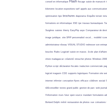
Flash
conseil en informatique
flocage
saisie de manuscrit
kilometre
location expositions tarif
appels aux communicatio
brochures
optimisation
bpo
diaporama
Enquête terrain
ten
formations en informatique
XSD
tpe
travaux bureautiques
To
Surgères
saisies
thierry
EasyPhp
aspx
Comparateur de devi
image
juridique.
site SPIP personnalisé
excel...
mobilité
icon
administrateur réseau
VISUAL STUDIO
redresser son entrep
Logiciel
boucles
Rialto
saisie en masse.
école
plan d'affaire
shore madagascar
créativité
retoucher photos
Windows 2000
Python script
déclaration fiscales
traduction commerciale
pa
logiciel magasin
CDD
supports logistiques
Formation site we
social
internet
infirmier
conception flyers
efficace
cédérom
téléconseillier
textes grand public
gestion de parc
web journa
l'Information
murs
futur
open source
mandant
formulaires ad
Borland Delphi
métré
restauration de photos
vue
cotisations