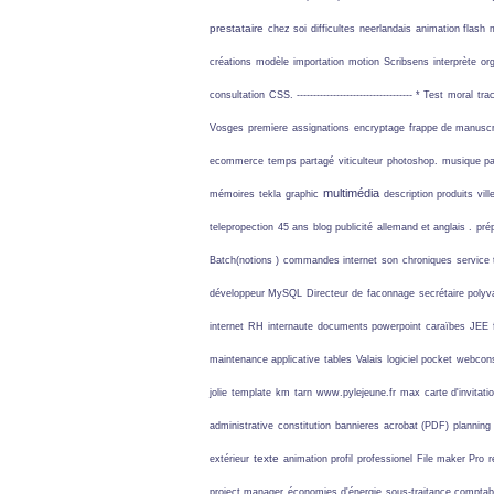
prestataire
chez soi
difficultes
neerlandais
animation flash
créations
modèle
importation
motion
Scribsens
interprète
or
consultation
CSS. ----------------------------------- * Test
moral
tra
Vosges
premiere
assignations
encryptage
frappe de manuscr
ecommerce
temps partagé
viticulteur
photoshop.
musique p
multimédia
mémoires
tekla
graphic
description produits
vil
telepropection
45 ans
blog publicité
allemand et anglais .
pré
Batch(notions )
commandes internet
son
chroniques
service 
développeur MySQL
Directeur de
faconnage
secrétaire polyv
internet
RH
internaute
documents powerpoint
caraïbes
JEE
maintenance applicative
tables
Valais
logiciel pocket
webcons
jolie
template
km
tarn
www.pylejeune.fr
max
carte d'invitati
administrative
constitution
bannieres
acrobat (PDF)
planning
texte
extérieur
animation profil
professionel
File maker Pro
r
project manager
économies d'énergie
sous-traitance comptab