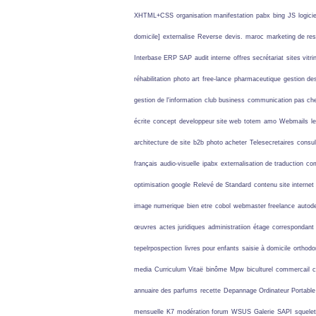
XHTML+CSS
organisation manifestation
pabx
bing
JS
logicie
domicile]
externalise
Reverse
devis.
maroc
marketing de re
Interbase ERP SAP
audit interne
offres secrétariat
sites vitri
réhabilitation
photo art
free-lance
pharmaceutique
gestion de
gestion de l'information
club business
communication pas ch
écrite
concept
developpeur site web
totem
amo
Webmails
l
architecture de site
b2b
photo acheter
Telesecretaires
consul
français
audio-visuelle
ipabx
externalisation de traduction
com
optimisation google
Relevé de Standard
contenu site internet
image numerique
bien etre
cobol
webmaster freelance
autod
œuvres
actes juridiques
administratiion
étage
correspondant
tepelrpospection
livres pour enfants
saisie à domicile
orthodo
media
Curriculum Vitaë
binôme
Mpw
biculturel
commercail
c
annuaire des parfums
recette
Depannage Ordinateur Portable
mensuelle
K7
modération forum
WSUS
Galerie
SAPI
squelet